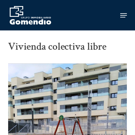
Skip
to
Menu
main
content
Vivienda colectiva libre