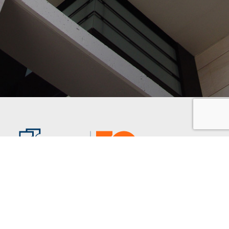
Grupo Inmobiliario Gomendio
Miniparc III, Edificio L
C/ Caléndula, 93 – «El Soto de la Moraleja»
28109 Alcobendas (Madrid)