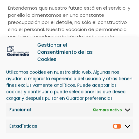
Entendemos que nuestro futuro está en el servicio, y
por ello lo cimentamos en una constante
preocupación por el detalle, no sólo el constructivo
sino el personal. Nuestra vocación de permanencia
nos lleva a quedarnos detrás de cada una de
nuestras ejecuciones, acompañando a aquellos que
Gestionar el
nos escogen para ubicar su lugar de residencia o de
Consentimiento de las
trabajo para siempre, cada vez que nos necesiten,
Cookies
en lo pequeño o en lo grande. Construimos con
ilusión renovada para ellos y junto a ellos nos
Utilizamos cookies en nuestro sitio web. Algunas nos
ayudan a mejorar la experiencia del usuario y otras tienen
quedamos para ayudar a edificar el futuro.
fines exclusivamente analíticos. Puede aceptar las
cookies y continuar o puede seleccionar las que desea
CREADORES DE ENTORNOS ÚNICOS
cargar y después pulsar en Guardar preferencias
Funcional
Siempre activo
Estadísticas
Estadís