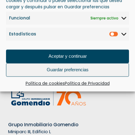
cookies y continuar o puede seleccionar las que desea
cargar y después pulsar en Guardar preferencias
Funcional
Siempre activo
Estadísticas
Estadís
CONSTRUCCIÓN RESIDENCIAL
Aceptar y continuar
Guardar preferencias
Política de cookies
Política de Privacidad
Grupo Inmobiliario Gomendio
Miniparc III, Edificio L