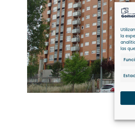
Utiliz
la exp
analít
las qu
Func
Estad