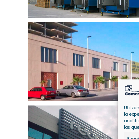
Utiliz
la exp
analít
las qu
Func