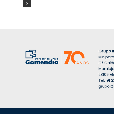
Grupo I
Miniparc I
C/ Calén
Moralej
28109 A
Tel.:
91 2
grupo@