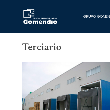
Skip
to
main
GRUPO GOMEN
content
Terciario