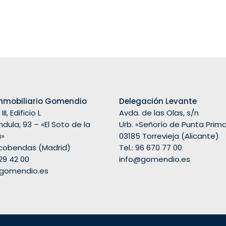
nmobiliario Gomendio
Delegación Levante
II, Edificio L
Avda. de las Olas, s/n
dula, 93 – «El Soto de la
Urb. «Señorío de Punta Prim
a»
03185 Torrevieja (Alicante)
lcobendas (Madrid)
Tel.: 96 670 77 00
29 42 00
info@gomendio.es
gomendio.es