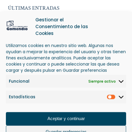
ÚLTIMAS ENTRADAS
Gestionar el
Los precios y su evolución en la
Consentimiento de las
provincia alicantina
Cookies
9 de septiembre de 2024
Utilizamos cookies en nuestro sitio web. Algunas nos
ayudan a mejorar la experiencia del usuario y otras tienen
Oficinas DISPONIBLES para
fines exclusivamente analíticos. Puede aceptar las
ALQUILER
cookies y continuar o puede seleccionar las que desea
12 de marzo de 2024
cargar y después pulsar en Guardar preferencias
Funcional
Siempre activo
Próxima promoción PLATEA
POZUELO
Estadísticas
8 de noviembre de 2023
Estadís
Start of delivery of the TERRAZAS
Aceptar y continuar
DEL OLIVAR II development
25 de septiembre de 2023
Guardar preferencias