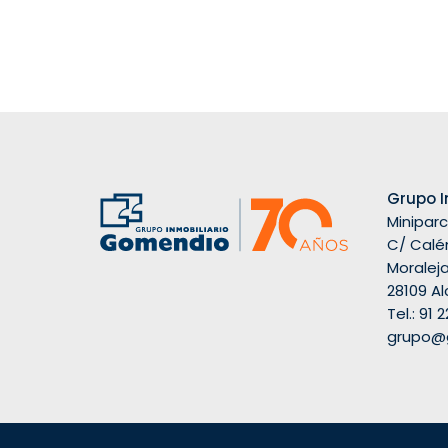
Grupo I
Miniparc I
C/ Calén
Moralej
28109 A
Tel.:
91 2
grupo@