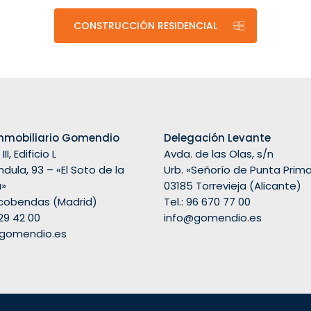
CONSTRUCCIÓN RESIDENCIAL
nmobiliario Gomendio
Delegación Levante
II, Edificio L
Avda. de las Olas, s/n
dula, 93 – «El Soto de la
Urb. «Señorío de Punta Prim
a»
03185 Torrevieja (Alicante)
lcobendas (Madrid)
Tel.: 96 670 77 00
29 42 00
info@gomendio.es
gomendio.es