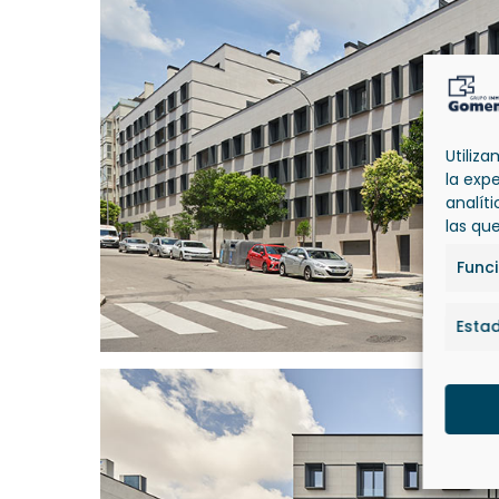
Utiliz
la exp
analít
las qu
Func
Estad