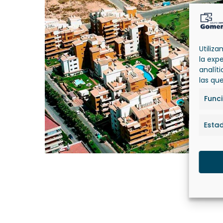
Utiliz
la exp
analít
las qu
Func
Estad