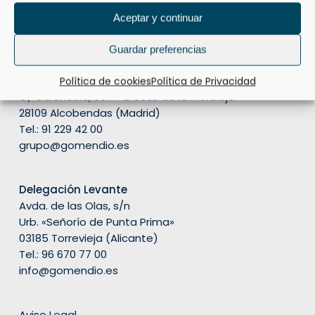
Aceptar y continuar
Guardar preferencias
Grupo Inmobiliario Gomendio
Miniparc III, Edificio L
Política de cookies
Política de Privacidad
C/ Caléndula, 93 – «El Soto de la Moraleja»
28109 Alcobendas (Madrid)
Tel.:
91 229 42 00
grupo@gomendio.es
Delegación Levante
Avda. de las Olas, s/n
Urb. «Señorío de Punta Prima»
03185 Torrevieja (Alicante)
Tel.: 96 670 77 00
info@gomendio.es
Aviso Legal