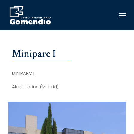
Skip
to
Menu
main
content
Miniparc I
MINIPARC I
Alcobendas (Madrid)