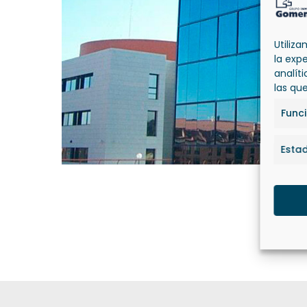
Utiliz
la exp
analít
las qu
Func
Estad